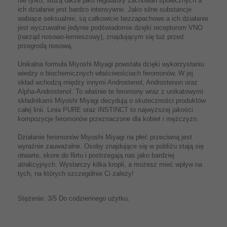
nie tylko, służą także jako regulatory zachowań społecznych a
ich działanie jest bardzo intensywne. Jako silne substancje
wabiące seksualnie, są całkowicie bezzapachowe a ich działanie
jest wyczuwalne jedynie podświadomie dzięki receptorom VNO
(narząd nosowo-lemieszowy), znajdującym się tuż przed
przegrodą nosową.
Unikalna formuła Miyoshi Miyagi powstała dzięki wykorzystaniu
wiedzy o biochemicznych właściwościach feromonów. W jej
skład wchodzą między innymi Androstenol, Androstenon oraz
Alpha-Androstenol. To właśnie te feromony wraz z unikatowymi
składnikami Miyoshi Miyagi decydują o skuteczności produktów
całej linii. Linia PURE oraz INSTINCT to najwyższej jakości
kompozycje feromonów przeznaczone dla kobiet i mężczyzn.
Działanie feromonów Miyoshi Miyagi na płeć przeciwną jest
wyraźnie zauważalne. Osoby znajdujące się w pobliżu stają się
otwarte, skore do flirtu i postrzegają nas jako bardziej
atrakcyjnych. Wystarczy kilka kropli, a możesz mieć wpływ na
tych, na których szczególnie Ci zależy!
Stężenie: 3/5 Do codziennego użytku.