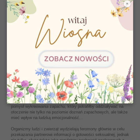
×
Szeroka gama produktów Miyoshi Miyagi oferuje preparaty o
różnej koncentracji feromonów. Sama zdecyduj jak bardzo
chcesz wpływać na otoczenie!
Miyoshi Miyagi PHEROMONE PARFUM
Z połączenia najstarszych japońskich tradycji sztuki
perfumeryjnej oraz nowoczesnych osiągnięć z dziedziny
biochemii, powstał wyjątkowy produkt, dzięki któremu nie tylko
możemy cieszyć się pięknym zapachem, ale także wpływać na
to jak jesteśmy postrzegani. Autorem tej przełomowej formuły
jest japoński projektant Miyoshi Miyagi. Od lat związany z modą,
zawsze poszukiwał wyjątkowych rozwiązań, które
charakteryzowały się urokiem, ponadczasowym wdziękiem, a
także funkcjonalnością. Dążąc do stworzenia dodatku, który
dopełniałby jego kolekcje i podkreślał ich wymowę, narodził się
pomysł wykreowania zapachu, który potrafiłby oddziaływać na
otoczenie nie tylko na poziomie doznań zapachowych, ale także
mieć wpływ na ludzką emocjonalność...
Organizmy ludzi i zwierząt wydzielają feromony głównie w celu
przekazania partnerowi informacji o gotowości seksualnej, jednak