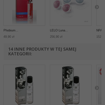
Phobium...
LELO Luna...
NPA f
49,90 zł
256,90 zł
152,00
14 INNE PRODUKTY W TEJ SAMEJ
KATEGORII: