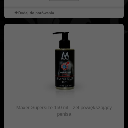
Dodaj do porówania
Maxer Supersize 150 ml - żel powiększający
penisa