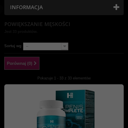
INFORMACJA
POWIĘKSZANIE MĘSKOŚCI
Jest 33 produktów.
Sortuj wg
--
Porównaj (
0
)
Pokazuje 1 - 33 z 33 elementów