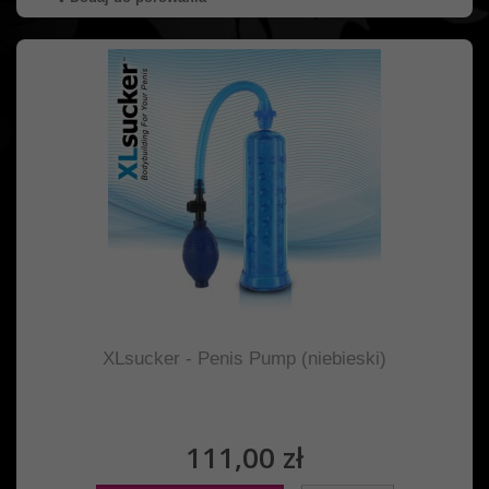
XLsucker - Penis Pump (niebieski)
111,00 zł