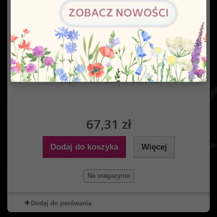
Super Sizer 200 Ml Lavetra
67,31 zł
Dodaj do koszyka
Więcej
Na magazynie
Dodaj do porówania