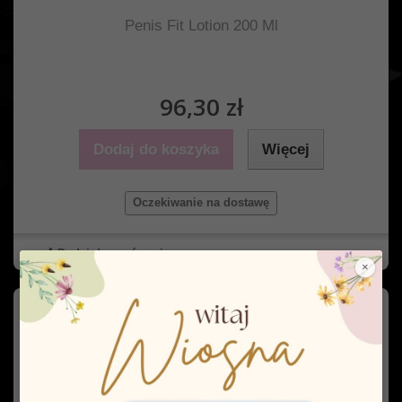
Penis Fit Lotion 200 Ml
96,30 zł
Dodaj do koszyka
Więcej
Oczekiwanie na dostawę
Dodaj do porówania
×