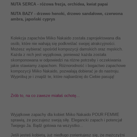
NUTA SERCA - różowa frezja, orchidea, kwiat papai
NUTA BAZY - drzewo henoki, drzewo sandałowe, czerwona
ambra, japoński cyprys
Kolekcja zapachów Miiko Nakaido została zaprojektowana dla
osób, które nie wahają się podkreślać swojej atrakcyjności.
Możesz wybierać spośród kompozycji damskich oraz męskich.
Każda z nich jest wyjątkowa, ponieważ każda została
skomponowana w odpowiedzi na różne potrzeby i oczekiwania
jakie stawiamy zapachom. Różnorodność i bogactwo zapachowe
kompozycji Miiko Nakaido, pozwalają dobierać je do nastroju.
Wypróbuj je i znajdź te, które najbardziej do Ciebie pasują!
Zrób to, na co zawsze miałaś ochotę...
Wyjątkowe zapachy dla kobiet Miiko Nakaido POUR FEMME
sprawią, że poczujesz swoją siłę. Elegancki zapach i potencjał
Twojego Ja. Bądź gotowa na wszystko...
Jeśli jesteś kobietą, już niedługo zorientujesz się, że mężczyźni