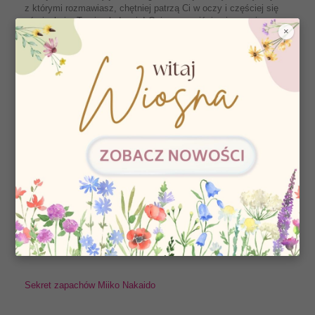
z którymi rozmawiasz, chętniej patrzą Ci w oczy i częściej się
uśmiechają. To nie złudzenie! Oni rzeczywiście cieszą się
×
Twoim towarzystwem! Wszystko to dlatego, że zapachy Miiko
Nakaido zostały wzbogacone o niezwykły składnik... Feromony...
Doskonale wiemy, że każda chwila jest niepowtarzalna, a te
najpiękniejsze zawsze trwają za krótko. Aby zatrzymać je na
dłużej, zostały stworzone unikalne kompozycje zapachowe,
które pozwolą Wam zawsze czuć się tak jak lubicie. Będziecie
mogli dobrać zapach do swojego nastroju, a także kształtować
nastrój za pomocą zapachów.
Każde perfumy z kolekcji UniQUE Miiko Nakaido są tak
charakterystyczne, że wśród nich odnajdziecie również ten
jedyny: Twój zapach przewodni. Ten, który będzie najlepiej Cię
określał, do którego zawsze będziesz wracać. Czy już wiesz,
który zapach stanie się twoją wizytówką? Kompozycje zostały
wzbogacone o dodatek prawdziwych feromonów, aby Twój
nastrój udzielał się otoczeniu, oraz po toby wzmocnić przekaz
zapachu.
Sekret zapachów Miiko Nakaido