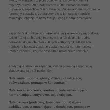
efekty w kontakcie z płcią przeciwną. Zarówno kobiety i
mężczyźni wykazują zwiększone zainteresowanie osobą
używającą zapachów Miiko Nakaido. Podświadomie wyczuwane
feromony sprawiają, że stajemy się w ich oczach bardziej
atrakcyjni, chętniej z nami flirtują i chcą z nami przebywać.
Zapachy Miiko Nakaido charakteryzują się rewolucyjną budową,
dzięki której są bardziej intensywne a ich działanie trudno
porównać do jakichkolwiek innych kompozycji. Klasyczna
trójdzielna budowa zapachu została oparta na feromonowym
trzonie zapachu, co jest absolutnie nowatorską techniką.
Tradycyjna struktura zapachu, zwana piramidą zapachową,
zbudowana jest z 3 poziomów:
Nuta zmysłu (górna, głowy) działa pobudzająco,
odświeżająco, pomaga w koncentracji.
Nuta serca (środkowa, średnia) działa wyrównująco,
harmonizująco, zmysłowo, uspokajająco.
Nuta bazowa (podstawy, końcowa, dolna) działa
stabilizująco, wzmacniająco, uziemiająco, pomaga w