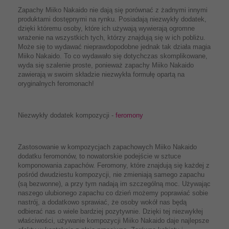
Zapachy Miiko Nakaido nie dają się porównać z żadnymi innymi
produktami dostępnymi na rynku. Posiadają niezwykły dodatek,
dzięki któremu osoby, które ich używają wywierają ogromne
wrażenie na wszystkich tych, którzy znajdują się w ich pobliżu.
Może się to wydawać nieprawdopodobne jednak tak działa magia
Miiko Nakaido. To co wydawało się dotychczas skomplikowane,
wyda się szalenie proste, ponieważ zapachy Miiko Nakaido
zawierają w swoim składzie niezwykła formułę opartą na
oryginalnych feromonach!
Niezwykły dodatek kompozycji -
feromony
Zastosowanie w kompozycjach zapachowych Miiko Nakaido
dodatku feromonów, to nowatorskie podejście w sztuce
komponowania zapachów. Feromony, które znajdują się każdej z
pośród dwudziestu kompozycji, nie zmieniają samego zapachu
(są bezwonne), a przy tym nadają im szczególną moc. Używając
naszego ulubionego zapachu co dzień możemy poprawiać sobie
nastrój, a dodatkowo sprawiać, że osoby wokół nas będą
odbierać nas o wiele bardziej pozytywnie. Dzięki tej niezwykłej
właściwości, używanie kompozycji Miiko Nakaido daje najlepsze