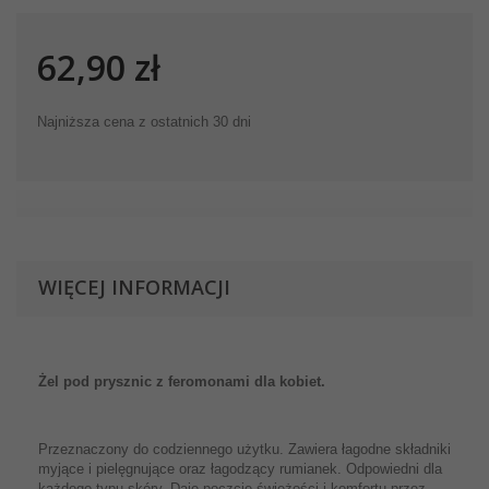
62,90 zł
Najniższa cena z ostatnich 30 dni
WIĘCEJ INFORMACJI
Żel pod prysznic z feromonami dla kobiet.
Przeznaczony do codziennego użytku. Zawiera łagodne składniki
myjące i pielęgnujące oraz łagodzący rumianek. Odpowiedni dla
każdego typu skóry. Daje poczcie świeżości i komfortu przez