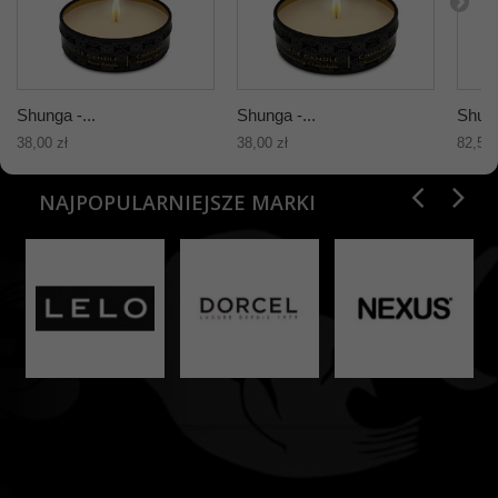
Shunga -...
Shunga -...
Shung
38,00 zł
38,00 zł
82,58 
NAJPOPULARNIEJSZE MARKI