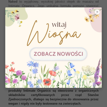
Naked
to wyjątkowy, wysokiej jakości olejek do masażu od
Intimate Organics. Jego unikalna formuła pomoże stworzyć
intymną atmosferę i uwolnić partnerów od zahamowań, dzięki
×
czemu masaż stanie się jeszcze bardziej zmysłowy i przyjemny.
Naked to olejek bezzapachowy, szczególnie polecany do
pielęgnacji wyjątkowo wrażliwej skóry.
Oparty wyłącznie na naturalnych ekstraktach olejek ukoi bóle
mięśniowe, odświeży i pobudzi Twoje ciało. Używaj go podczas
codziennej kąpieli lub prysznica, by zawsze czuć się świeżo i
atrakcyjnie. Doskonały zarówno do codziennej higieny, jak i
zmysłowego masażu.
Wysokiej jakości produkty są wykonane z wysokiej jakości
składników. Intimate Organics zdają sobie sprawę z tej reguły i
realizują ją w 100%. Dzięki temu wszystkie ich produkty są
wolne od parabenów, dietanoloaminy, syntetycznego mentolu,
benzokainy i siarczanów. W Intimate Organics pracują eksperci
oddani tworzeniu wyjątkowych, wysokiej jakości produktów, które
naturalnie wzbogacą zmysłowość między partnerami.
Wszystkie
produkty Intimate Organics są stworzone z organicznych
składników certyfikowanych przez rząd Stanów
Zjednoczonych, dlatego są bezpieczne do stosowania przez
wegan i nigdy nie były testowane na zwierzętach.