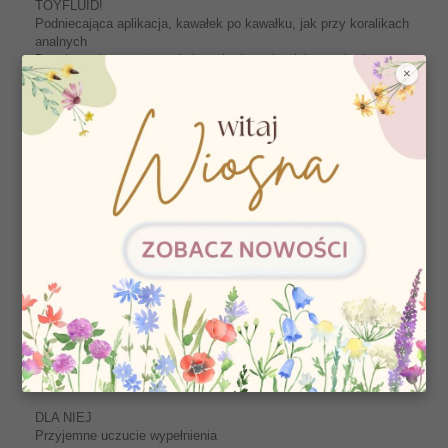
TOYFLUID!
Podniecająca aplikacja, kawałek po kawałku, jak przy koralikach
analnych
Bezpieczeństwo używania i swoboda ruchu, jak przy korku
×
analnym.
Wąska podstawa nie utrudnia kontaktu z żadną ze stref
erogennych
Dyskretny komfort stosowania podczas noszenia w miejscach
publicznych
Odgina się i masuje w czasie gry wstępnej
Wzmagane wrażenia podczas seksu lub masturbacji wibratorem
(polecamy STRONIC!)
Niezapomniane, ekstatyczne orgazmy.
HIGIENA I BEZPIECZEŃSTWO
Aplikuj B BALLS z dużą ilością żelu nawilżającego TOYFLUIDu
Do mycia użyj antybakteryjny płyn do czyszczenia CLEANER
Fun Factory, stworzony do czyszczenia zabawek silikonowych i
stref intymnych
Możesz też myć mydłem i wodą.
ZALETY DLA DWOJGA
DLA NIEJ
Przyjemne uczucie wypełnienia