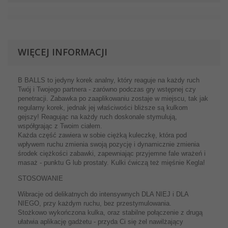
WIĘCEJ INFORMACJI
B BALLS to jedyny korek analny, który reaguje na każdy ruch
Twój i Twojego partnera - zarówno podczas gry wstępnej czy
penetracji. Zabawka po zaaplikowaniu zostaje w miejscu, tak jak
regularny korek, jednak jej właściwości bliższe są kulkom
gejszy! Reagując na każdy ruch doskonale stymulują,
współgrając z Twoim ciałem.
Każda część zawiera w sobie ciężką kuleczkę, która pod
wpływem ruchu zmienia swoją pozycję i dynamicznie zmienia
środek ciężkości zabawki, zapewniając przyjemne fale wrażeń i
masaż - punktu G lub prostaty. Kulki ćwiczą też mięśnie Kegla!
STOSOWANIE
Wibracje od delikatnych do intensywnych DLA NIEJ i DLA
NIEGO, przy każdym ruchu, bez przestymulowania.
Stożkowo wykończona kulka, oraz stabilne połączenie z drugą
ułatwia aplikację gadżetu - przyda Ci się żel nawilżający