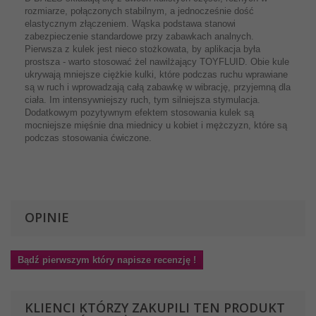
rozmiarze, połączonych stabilnym, a jednocześnie dość
elastycznym złączeniem. Wąska podstawa stanowi
zabezpieczenie standardowe przy zabawkach analnych.
Pierwsza z kulek jest nieco stożkowata, by aplikacja była
prostsza - warto stosować żel nawilżający TOYFLUID. Obie kule
ukrywają mniejsze ciężkie kulki, które podczas ruchu wprawiane
są w ruch i wprowadzają całą zabawkę w wibrację, przyjemną dla
ciała. Im intensywniejszy ruch, tym silniejsza stymulacja.
Dodatkowym pozytywnym efektem stosowania kulek są
mocniejsze mięśnie dna miednicy u kobiet i mężczyzn, które są
podczas stosowania ćwiczone.
OPINIE
Bądź pierwszym który napisze recenzję !
KLIENCI KTÓRZY ZAKUPILI TEN PRODUKT