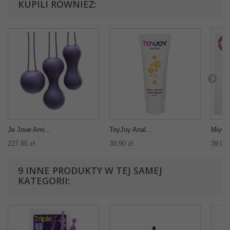
KUPILI RÓWNIEŻ:
Je Joue Ami...
ToyJoy Anal...
Miyosh
227,85 zł
39,90 zł
39,00 
9 INNE PRODUKTY W TEJ SAMEJ
KATEGORII: