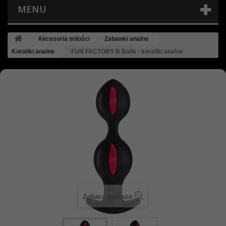
MENU
Akcesoria miłości
Zabawki analne
Koraliki analne
FUN FACTORY B Balls - koraliki analne
Zobacz większe