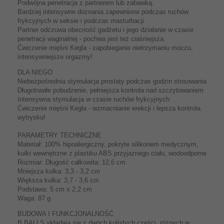
Podwójna penetracja z partnerem lub zabawką.
Bardziej intensywne doznania zapewnione podczas ruchów
frykcyjnych w seksie i podczas masturbacji
Partner odczuwa obecność gadżetu i jego działanie w czasie
penetracji waginalnej - pochwa jest też ciaśniejsza.
Ćwiczenie mięśni Kegla - zapobieganie nietrzymaniu moczu,
intensywniejsze orgazmy!
DLA NIEGO
Niebezpośrednia stymulacja prostaty podczas godzin stosowania
Długotrwałe pobudzenie, pełniejsza kontrola nad szczytowaniem
Intensywna stymulacja w czasie ruchów frykcyjnych
Ćwiczenie mięśni Kegla - wzmacnianie erekcji i lepsza kontrola
wytrysku!
PARAMETRY TECHNICZNE
Materiał: 100% hipoalergiczny, pokryte silikonem medycznym,
kulki wewnętrzne z plastiku ABS przyjaznego ciału, wodoodporne
Rozmiar: Długość całkowita: 12,6 cm
Mniejsza kulka: 3,3 - 3,2 cm
Większa kulka: 3,7 - 3,6 cm
Podstawa: 5 cm x 2,2 cm
Waga: 87 g
BUDOWA I FUNKCJONALNOŚĆ
B BALLS składają się z dwóch kulistych części, różnych w