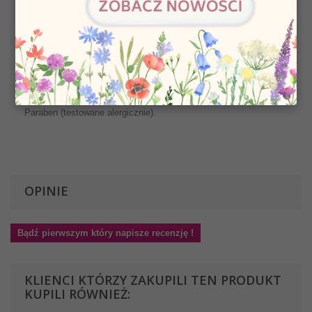
Tenga Mild to najwyższej jakości lubrykant zaprojektowany do
użytku z masturbatorami Tenga jak również innymi zabawkami
dla dorosłych. Zapewnia najwyższy komfort użytkowania. Ta
wersja zapewnia delikatne doznania.
Oryginalny produkt japoński.
Skład: woda, griceryna, Sodium Polyacrylate, Phenoxyethanol i
Paraben (testowane alergicznie).
OPINIE
Bądź pierwszym który napisze recenzję !
KLIENCI KTÓRZY ZAKUPILI TEN PRODUKT
KUPILI RÓWNIEŻ: