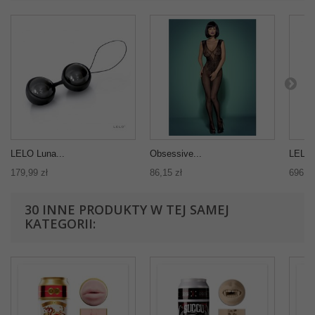
LELO Luna...
Obsessive...
LELO 
179,99 zł
86,15 zł
696,00
30 INNE PRODUKTY W TEJ SAMEJ
KATEGORII: