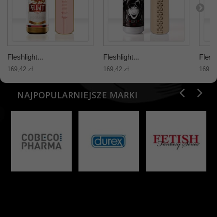
Fleshlight...
Fleshlight...
Fleshl
169,42 zł
169,42 zł
169,42
NAJPOPULARNIEJSZE MARKI