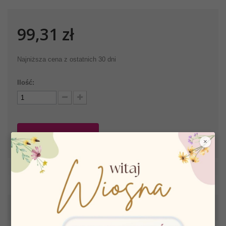
99,31 zł
Najniższa cena z ostatnich 30 dni
Ilość:
Dodaj do koszyka
×
WIĘCEJ INFORMACJI