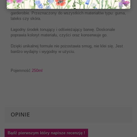
Nabłyszczający sprej stworzony z myślą o fetyszystach i ich
garderobie. Przeznaczony do wszystkich materiałów typu: guma,
lateks czy skóra.
Łagodny środek tonujący i odświeżający barwę. Doskonale
poprawia koloryt materiału, czyści oraz konserwuje go.
Dzięki unikalnej formule nie pozostawia smug, nie klei się. Jest
bardzo wydajny i wygodny w użyciu.
Pojemność
250ml
OPINIE
Bądź pierwszym który napisze recenzję !