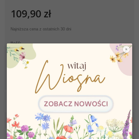
109,90 zł
Najniższa cena z ostatnich 30 dni
Ilość:
×
Dodaj do koszyka
WIĘCEJ INFORMACJI