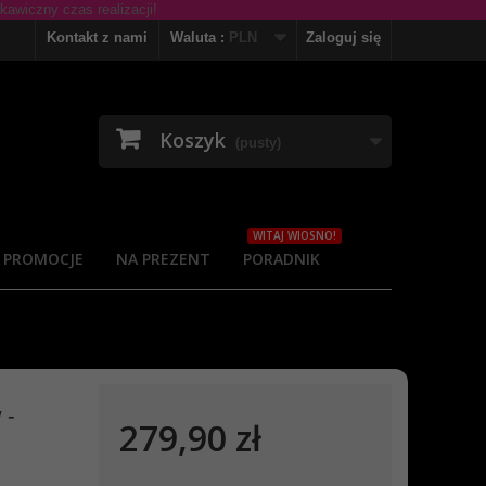
Kontakt z nami
Waluta :
PLN
Zaloguj się
Koszyk
(pusty)
WITAJ WIOSNO!
PROMOCJE
NA PREZENT
PORADNIK
 -
279,90 zł