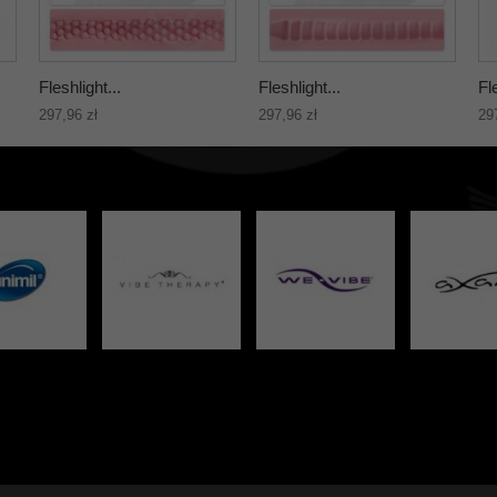
Fleshlight...
Fleshlight...
Fl
297,96 zł
297,96 zł
29