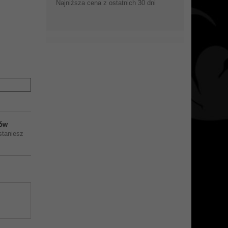
Najniższa cena z ostatnich 30 dni
ów
staniesz