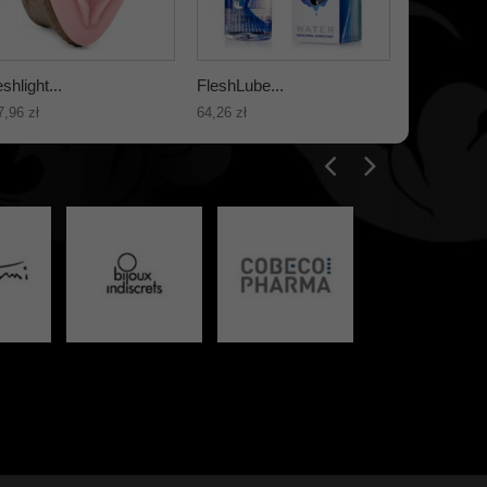
eshlight...
FleshLube...
Fleshlight..
7,96 zł
64,26 zł
40,89 zł