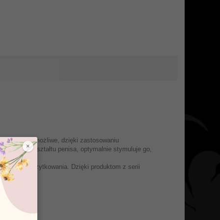
Stało się to możliwe, dzięki zastosowaniu
×
uje się do kształtu penisa, optymalnie stymuluje go,
az komfort użytkowania. Dzięki produktom z serii