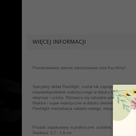
WIĘCEJ INFORMACJI
Przedstawiamy wiernie odwzorowane usta Asa Akiry!
Specjalny wkład Fleshlight, został tak zaprojektowany, a
nieprawdopodobnie realistycznego w dotyku materiału - Re
obejmuje i uciska. Wytwarza się naturalne podciśnienie da
Miękkie i super realistyczne w dotyku nierówności stymul
Fleshlight masturbacja nabiera nowego, niespotykanego d
Produkt zapakowany w praktyczne, ozdobne, metalowe op
Średnica: 0,7 - 1,9 cm