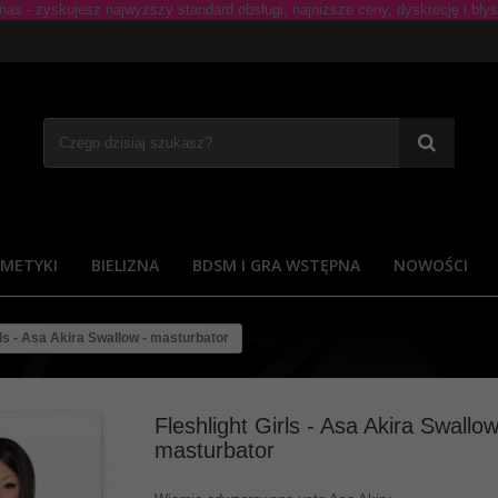
METYKI
BIELIZNA
BDSM I GRA WSTĘPNA
NOWOŚCI
rls - Asa Akira Swallow - masturbator
Fleshlight Girls - Asa Akira Swallow
masturbator