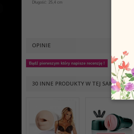
Długość: 25,4 cm
OPINIE
Bądź pierwszym który napisze recenzję !
30 INNE PRODUKTY W TEJ SAMEJ KATE