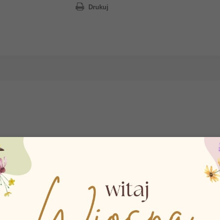
Drukuj
by w czasie masturbacji idealnie odwzorować odczucia prawdziwego stosunku. 
al Feel Superskin i specjalnemu uformowaniu wnętrza. Wkład idealnie dopasow
jące realistyczne wrażenie ssania.
ują każdy centymetr penisa. Zastosowanie lubrykantu zwiększa siłę odczuć or
otąd wymiaru, który można porównać tylko z prawdziwym stosunkiem.
akowanie.