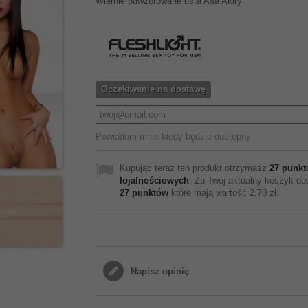
Wiernie odwzorowane usta Asa Akiry
Oczekiwanie na dostawę
Powiadom mnie kiedy będzie dostępny
Kupując teraz ten produkt otrzymasz
27
punkt
lojalnościowych
. Za Twój aktualny koszyk do
27
punktów
które mają wartość
2,70 zł
.
Napisz opinię