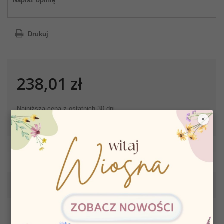
Napisz opinię
Drukuj
238,01 zł
Najniższa cena z ostatnich 30 dni
×
WIĘCEJ INFORMACJI