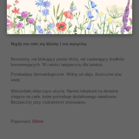
Nadający się również do masażu, lubrykant dostarczający
wyjątkowo długie oraz trwałe nawilżenie. Utrzymuje skórę w
dobrej kondycji, wystarczy nanieść kilka kropel, aby zwiększyć
osobistą przyjemność. Pozostawia Twoją skórę jedwabiście
miękką oraz gładką.
Nigdy nie robi się kleisty i nie wysycha.
Bezwonny, nie blokujący porów skóry, nie zawierający środków
konserwujących. W całości bezpieczny dla lateksu.
Przebadany dermatologicznie. Wolny od oleju, tłuszczów oraz
wody.
Wskazówki dotyczące użycia: Nanieś lubrykant na dowolne
miejsce na ciele, które potrzebuje dodatkowego nawilżenia.
Bezpieczny przy codziennym stosowaniu.
Pojemność
500ml