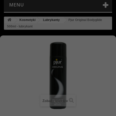
MENU
Kosmetyki
Lubrykanty
Pjur Original Bodyglide
500ml - lubrykant
Zobacz większe