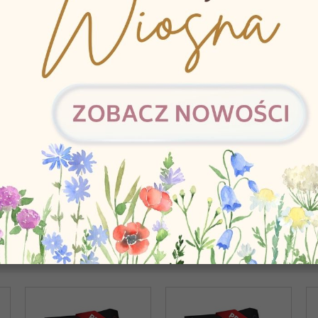
KT KUPILI RÓWNIEŻ:
Durex play...
Lid`l Extra
Ff 
30,77 zł
65,79 zł
86
GORII: