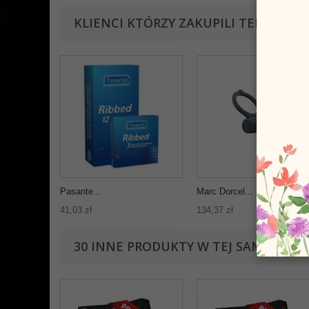
KLIENCI KTÓRZY ZAKUPILI TEN PRODU
Pasante...
Marc Dorcel...
41,03 zł
134,37 zł
30 INNE PRODUKTY W TEJ SAMEJ KATE