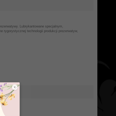
prezerwatywy. Lubrykantowane specjalnym,
 rygorystycznej technologii produkcji prezerwatyw,
×