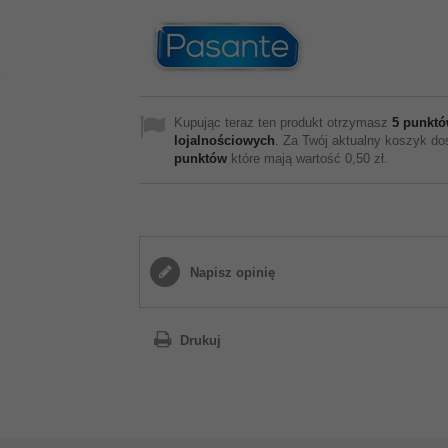
Kupując teraz ten produkt otrzymasz
5
punktó
lojalnościowych
. Za Twój aktualny koszyk d
punktów
które mają wartość
0,50 zł
.
Napisz opinię
Drukuj