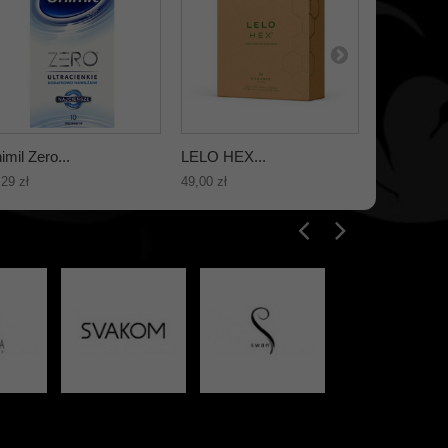
imil Zero...
LELO HEX...
Durex...
,29 zł
49,00 zł
46,16 zł