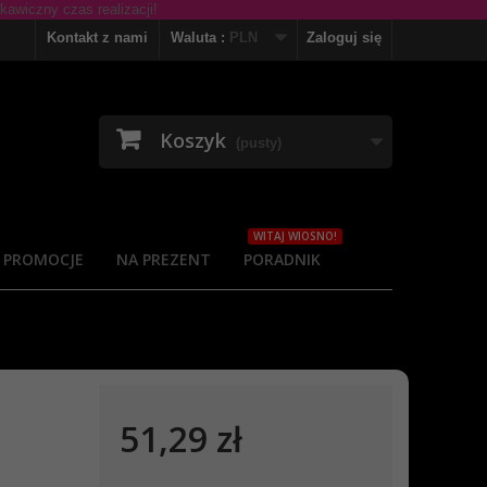
Kontakt z nami
Waluta :
PLN
Zaloguj się
Koszyk
(pusty)
WITAJ WIOSNO!
PROMOCJE
NA PREZENT
PORADNIK
51,29 zł