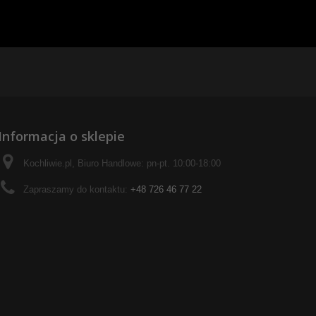
Informacja o sklepie
Kochliwie.pl, Biuro Handlowe: pn-pt. 10:00-18:00
Zapraszamy do kontaktu:
+48 726 46 77 22