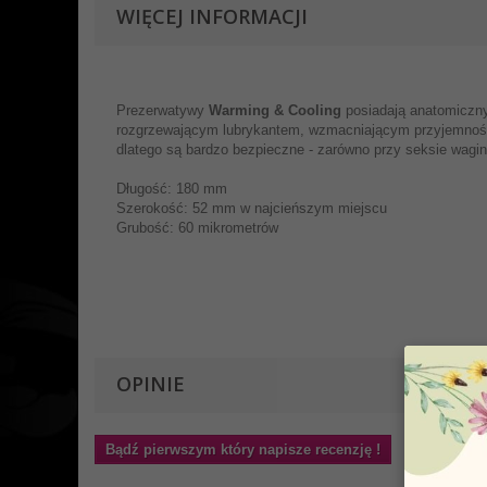
WIĘCEJ INFORMACJI
Prezerwatywy
Warming & Cooling
posiadają anatomiczny
rozgrzewającym lubrykantem, wzmacniającym przyjemności 
dlatego są bardzo bezpieczne - zarówno przy seksie wagin
Długość: 180 mm
Szerokość: 52 mm w najcieńszym miejscu
Grubość: 60 mikrometrów
OPINIE
Bądź pierwszym który napisze recenzję !