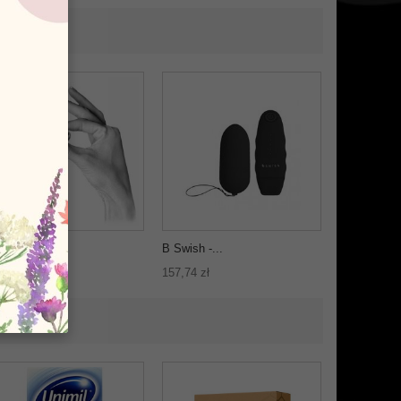
Limited...
B Swish -...
,28 zł
157,74 zł