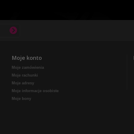
Moje konto
Moje zamówienia
Moje rachunki
Moje adresy
Moje informacje osobiste
Moje bony