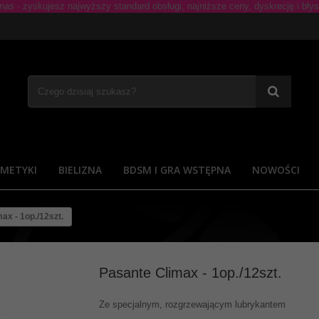
METYKI
BIELIZNA
BDSM I GRA WSTĘPNA
NOWOŚCI
ax - 1op./12szt.
Pasante Climax - 1op./12szt.
Ze specjalnym, rozgrzewającym lubrykantem