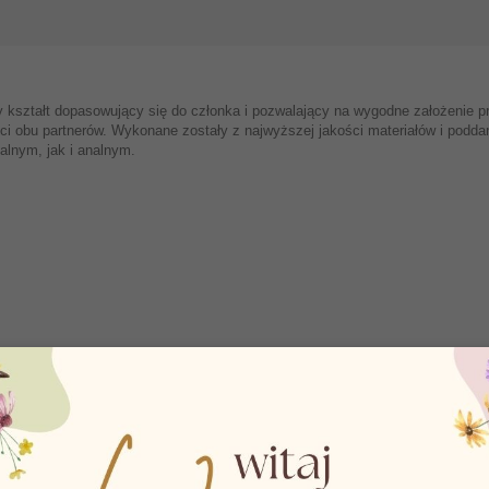
 kształt dopasowujący się do członka i pozwalający na wygodne założenie 
obu partnerów. Wykonane zostały z najwyższej jakości materiałów i poddane
alnym, jak i analnym.