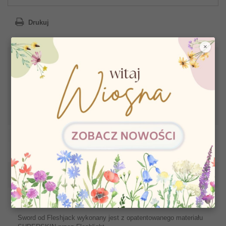
Drukuj
×
274,59 zł
Najniższa cena z ostatnich 30 dni
WIĘCEJ INFORMACJI
Sword od Fleshjack wykonany jest z opatentowanego materiału