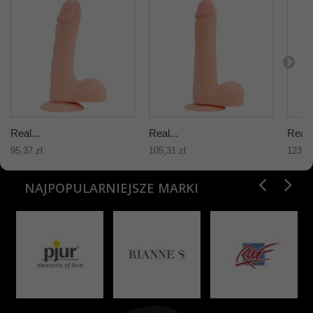
Real...
Real...
Real..
95,37 zł
105,31 zł
123,07
NAJPOPULARNIEJSZE MARKI