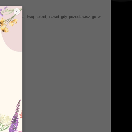
×
 osoby poznają Twój sekret, nawet gdy pozostawisz go w