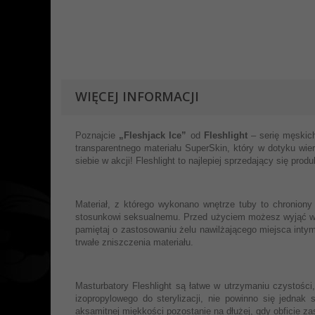
WIĘCEJ INFORMACJI
Poznajcie
„Fleshjack Ice”
od
Fleshlight
– serię męskic
transparentnego materiału SuperSkin, który w dotyku wie
siebie w akcji! Fleshlight to najlepiej sprzedający się pr
Materiał, z którego wykonano wnętrze tuby to chronion
stosunkowi seksualnemu. Przed użyciem możesz wyjąć wew
pamiętaj o zastosowaniu żelu nawilżającego miejsca inty
trwałe zniszczenia materiału.
Masturbatory Fleshlight są łatwe w utrzymaniu czystośc
izopropylowego do sterylizacji, nie powinno się jedna
aksamitnej miękkości pozostanie na dłużej, gdy obficie 