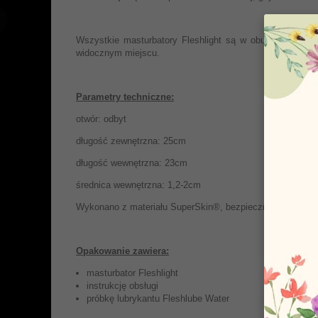
Wszystkie masturbatory Fleshlight są w obudowie imitu
widocznym miejscu.
Parametry techniczne:
otwór: odbyt
długość zewnętrzna: 25cm
długość wewnętrzna: 23cm
średnica wewnętrzna: 1,2-2cm
Wykonano z materiału SuperSkin®, bezpiecznego w kontakc
Opakowanie zawiera:
masturbator Fleshlight
instrukcję obsługi
próbkę lubrykantu Fleshlube Water