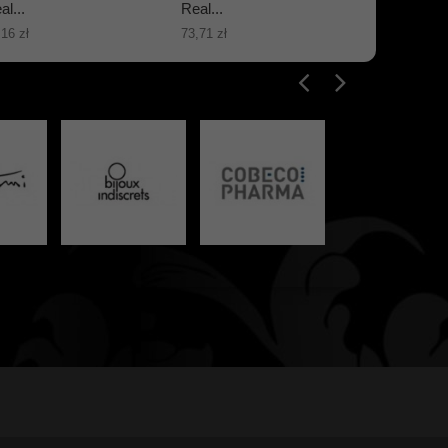
al...
Real...
Real...
,16 zł
73,71 zł
86,67 zł