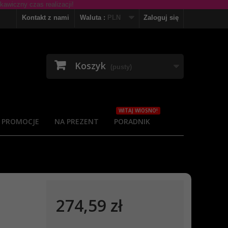
Kontakt z nami
Waluta :
PLN
Zaloguj się
Koszyk
(pusty)
WITAJ WIOSNO!
PROMOCJE
NA PREZENT
PORADNIK
274,59 zł