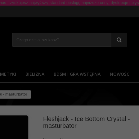
METYKI
BIELIZNA
BDSM I GRA WSTĘPNA
NOWOŚCI
al - masturbator
Fleshjack - Ice Bottom Crystal -
masturbator