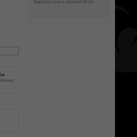
Najniższa cena z ostatnich 30 dni
ów
staniesz