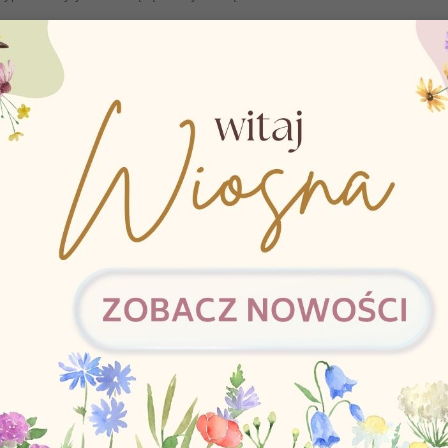
jącej dużą latarkę, dzięki czemu nie musisz się obawiać, że niepożądane
ie ze skórą. Nie zawiera ftalanów.