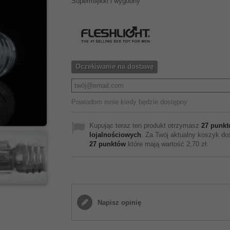
Supermiękki i wygodny
Oczekiwanie na dostawę
Powiadom mnie kiedy będzie dostępny
Kupując teraz ten produkt otrzymasz
27
punkt
lojalnościowych
. Za Twój aktualny koszyk do
27
punktów
które mają wartość
2,70 zł
.
Napisz opinię