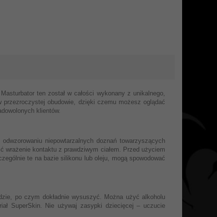
sturbator ten został w całości wykonany z unikalnego,
ą w przezroczystej obudowie, dzięki czemu możesz oglądać
zadowolonych klientów.
 o odwzorowaniu niepowtarzalnych doznań towarzyszących
ić wrażenie kontaktu z prawdziwym ciałem. Przed użyciem
zególnie te na bazie silikonu lub oleju, mogą spowodować
wodzie, po czym dokładnie wysuszyć. Można użyć alkoholu
iał SuperSkin. Nie używaj zasypki dziecięcej – uczucie