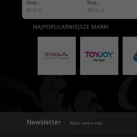
Real...
Real...
95,37 zł
105,31 zł
NAJPOPULARNIEJSZE MARKI
Newsletter