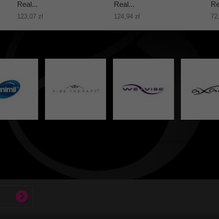
Real...
Real...
Re
123,07 zł
124,94 zł
72