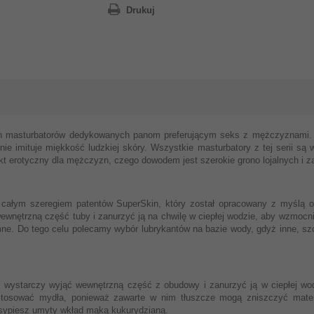
Drukuj
h masturbatorów dedykowanych panom preferującym seks z mężczyznami. Ma
rnie imituje miękkość ludzkiej skóry. Wszystkie masturbatory z tej serii s
odukt erotyczny dla mężczyzn, czego dowodem jest szerokie grono lojalnych i 
y całym szeregiem patentów SuperSkin, który został opracowany z myślą
nętrzną część tuby i zanurzyć ją na chwilę w ciepłej wodzie, aby wzmocn
mne. Do tego celu polecamy wybór lubrykantów na bazie wody, gdyż inne, szc
i, wystarczy wyjąć wewnętrzną część z obudowy i zanurzyć ją w ciepłej 
k stosować mydła, ponieważ zawarte w nim tłuszcze mogą zniszczyć mater
zasypiesz umyty wkład mąką kukurydzianą.