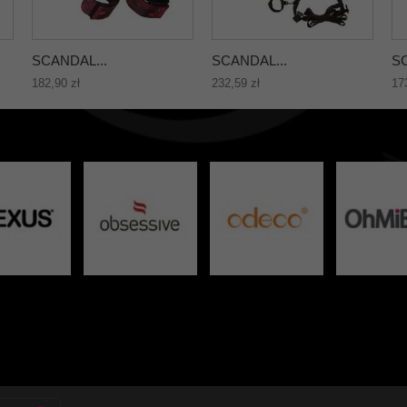
SCANDAL...
SCANDAL...
SC
182,90 zł
232,59 zł
17