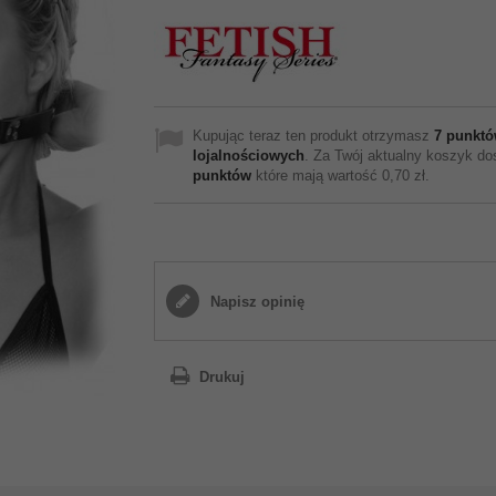
Kupując teraz ten produkt otrzymasz
7
punktó
lojalnościowych
. Za Twój aktualny koszyk d
punktów
które mają wartość
0,70 zł
.
Napisz opinię
Drukuj