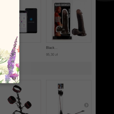
vense Lush...
Black...
9,90 zł
95,30 zł