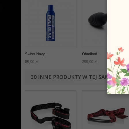
Swiss Navy...
Ohmibod...
89,90 zł
299,90 zł
30 INNE PRODUKTY W TEJ SAMEJ KATE