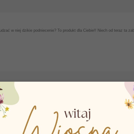
zać w niej dzikie podniecenie? To produkt dla Ciebie!! Niech od teraz ta 
KT KUPILI RÓWNIEŻ: