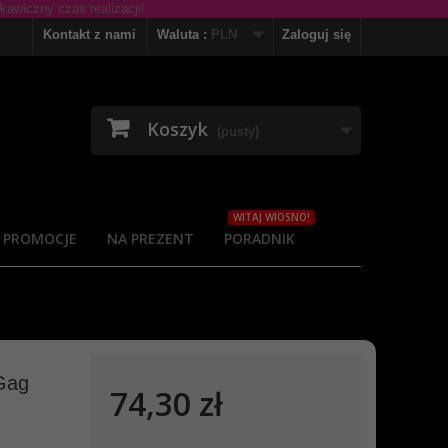
Kontakt z nami
Waluta :
PLN
Zaloguj się
Koszyk
(pusty)
WITAJ WIOSNO!
PROMOCJE
NA PREZENT
PORADNIK
 Gag
74,30 zł