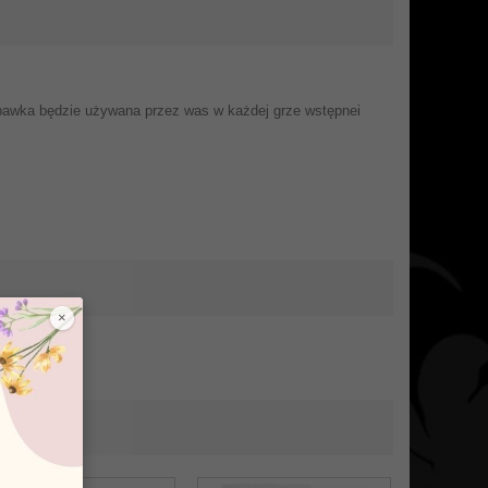
zabawka będzie używana przez was w każdej grze wstępnei
×