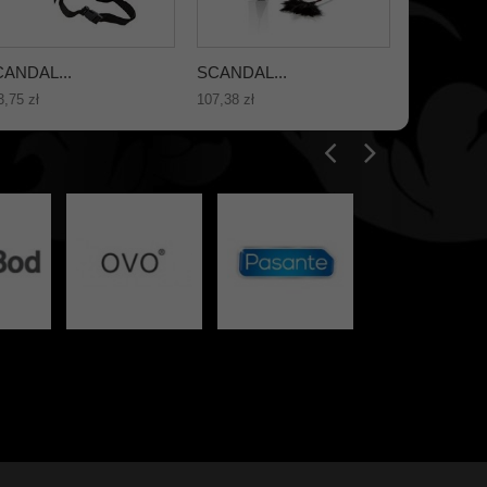
ANDAL...
SCANDAL...
SCANDAL.
3,75 zł
107,38 zł
129,21 zł