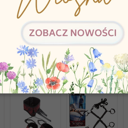
Joyballs...
SCANDAL...
Lo
105,15 zł
44,58 zł
39
GORII: