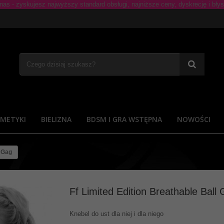
METYKI
BIELIZNA
BDSM I GRA WSTĘPNA
NOWOŚCI
l Gag
Ff Limited Edition Breathable Ball
Knebel do ust dla niej i dla niego