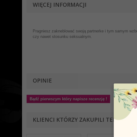
WIĘCEJ INFORMACJI
Pragniesz zakneblować swoją partnerke i tym samym wzbud
czy nawet stosunku seksualnym.
OPINIE
Bądź pierwszym który napisze recenzję !
KLIENCI KTÓRZY ZAKUPILI TEN PRODU