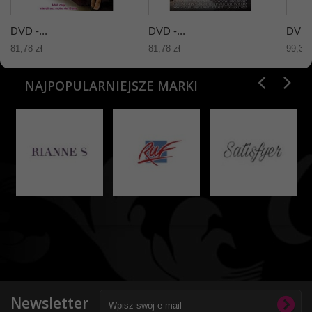
DVD -...
DVD -...
DVD -
81,78 zł
81,78 zł
99,31 
NAJPOPULARNIEJSZE MARKI
Newsletter