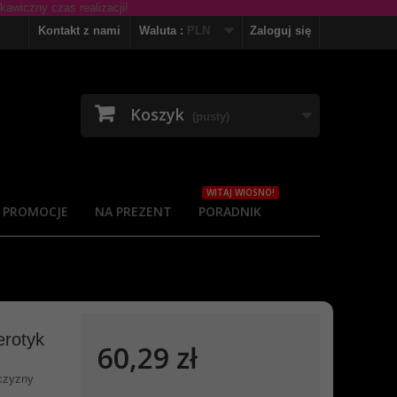
Kontakt z nami
Waluta :
PLN
Zaloguj się
Koszyk
(pusty)
WITAJ WIOSNO!
PROMOCJE
NA PREZENT
PORADNIK
erotyk
60,29 zł
żczyzny