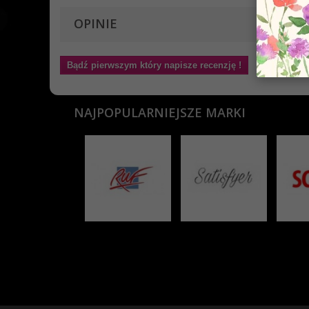
OPINIE
Bądź pierwszym który napisze recenzję !
NAJPOPULARNIEJSZE MARKI