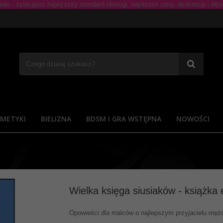
METYKI
BIELIZNA
BDSM I GRA WSTĘPNA
NOWOŚCI
Wielka księga siusiaków - książka 
Opowieści dla malców o najlepszym przyjacielu mę