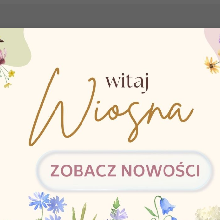
 szkołach i na obozach pisarskich, podczas których rozmawiali o siusiakach i
iedzi na pustkę edukacyjną i nieprzygotowanie nauczycieli do rozmów o wyc
ch zajęć na ten temat. Nauczyciele omijają zagadnienia trudne czy wstydliw
który nie ma przygotowania do prowadzenia lekcji Przysposobienia do Życia
 penis i wagina.
jedno rozsądne zdanie. Pani się rozzłościła i wyszła z klasy przed końcem lekc
wiedzi, że sami jesteśmy sobie winni. Nie potrafiliśmy się zachować i jeszc
ło powiedziane, że wszystkie dzieci mają prawo do wychowania seksualnego. 
rażliwych sprawach. Mogłem ich zrozumieć dwadzieścia pięć lat temu, ale te