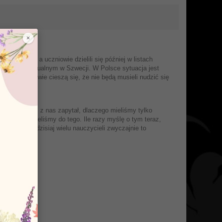
×
 męskości, a uczniowie dzielili się później w listach
howaniu seksualnym w Szwecji. W Polsce sytuacja jest
e, a uczniowie cieszą się, że nie będą musieli nudzić się
 w Rodzinie.
ji. Kiedy ktoś z nas zapytał, dlaczego mieliśmy tylko
ze nie dojrzeliśmy do tego. Ile razy myślę o tym teraz,
Ale nawet dzisiaj wielu nauczycieli zwyczajnie to
raz?!"