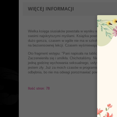
WIĘCEJ INFORMACJI
Wielka księga siusiaków powstała w wyniku wizyt autorów w
swoimi najskrytszymi myślami. Książka powstała w odpow
dużo gorsza, czasem w ogóle nie ma w szkołach podstawowy
na bezsensownej lekcji. Czasem wyśmiewają nauczyciela, 
Oto fragment wstępu: "Pani napisała na tablicy dwa słowa:
Zaczerwieniła się i umilkła. Chichotaliśmy. Nie padło ani 
jedną godzinę wychowania seksualnego, usłyszeliśmy w odpo
jestem zły. Już za moich czasów w programie nauczania by
odbębnia, bo nie ma odwagi porozmawiać poważnie o tak d
Ilość stron: 78