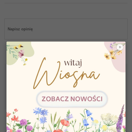
Napisz opinię
×
Drukuj
110,20 zł
Najniższa cena z ostatnich 30 dni