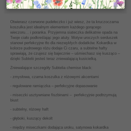
WIĘCEJ INFORMACJI
Otwierasz czerwone pudełeczko i już wiesz, że ta kruczoczarna
koszulka jest idealnym elementem każdego gorącego
wieczoru… i poranka. Przyjemna siateczka delikatnie opada na
Twoje ciało podkreślając jego atuty. Motyw uroczych serduszek
stanowi perfekcyjne tło dla niezwykłych dodatków. Kokardka w
kolorze pudrowego różu dodaje Ci czaru, a subtelne hafty
sprawiają, że czujesz się bajecznie – uśmiechasz się kusząco –
dzięki Subtelii jesteś teraz zniewalającą kusicielką.
Zniewalające szczegóły Subtelia chemise black:
- zmysłowa, czarna koszulka z różowymi akcentami
- regulowane ramiączka – perfekcyjne dopasowanie
- miseczki usztywniane fiszbinami – perfekcyjnie podtrzymują
biust
- subtelny, różowy haft
- głęboki, kuszący dekolt
- między miseczkami dodająca uroku, satynowa kokardka