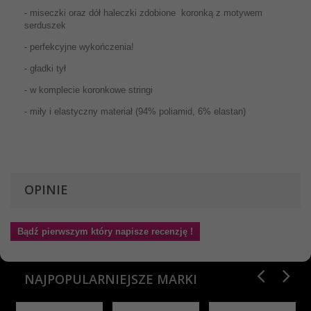
- miseczki oraz dół haleczki zdobione koronką z motywem
serduszek
- perfekcyjne wykończenia!
- gładki tył
- w komplecie koronkowe stringi
- miły i elastyczny materiał (94% poliamid, 6% elastan)
OPINIE
Bądź pierwszym który napisze recenzję !
NAJPOPULARNIEJSZE MARKI