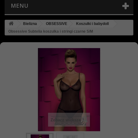
MENU
Bielizna
OBSESSIVE
Koszulki i babydoll
Obsessive Subtelia koszulka i stringi czarne S/M
Zobacz większe