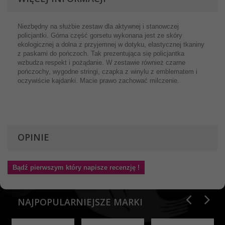
Niezbędny na służbie zestaw dla aktywnej i stanowczej
policjantki. Górna część gorsetu wykonana jest ze skóry
ekologicznej a dolna z przyjemnej w dotyku, elastycznej tkaniny
z paskami do pończoch. Tak prezentująca się policjantka
wzbudza respekt i pożądanie. W zestawie również czarne
pończochy, wygodne stringi, czapka z winylu z emblematem i
oczywiście kajdanki. Macie prawo zachować milczenie.
OPINIE
Bądź pierwszym który napisze recenzję !
NAJPOPULARNIEJSZE MARKI