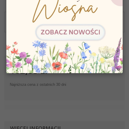
Napisz opinię
Drukuj
162,53 zł
Najniższa cena z ostatnich 30 dni
WIĘCEJ INFORMACJI