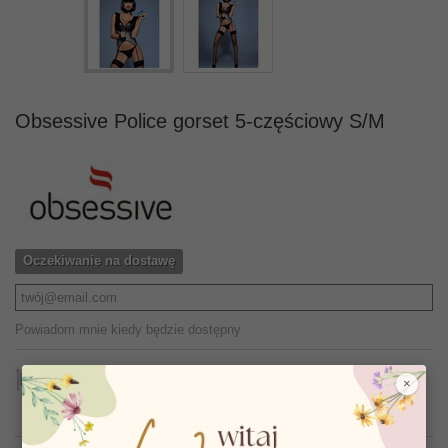
Obsessive Police gorset 5-częściowy S/M
Oczekiwanie na dostawę
Powiadom mnie kiedy będzie dostępny
Kupując teraz ten produkt otrzymasz
16
punktów
×
lojalnościowych
. Za Twój aktualny koszyk dostaniesz
16
punktów
które mają wartość
1,60 zł
.