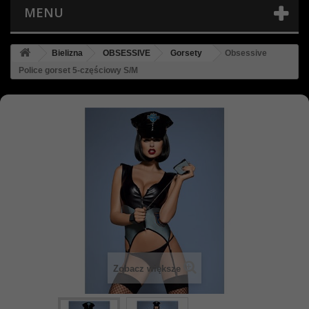
MENU
Bielizna
OBSESSIVE
Gorsety
Obsessive
Police gorset 5-częściowy S/M
Zobacz większe