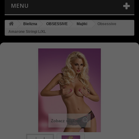
MENU
Bielizna
OBSESSIVE
Majtki
Obsessive
Amarone Stringi L/XL
Zobacz większe