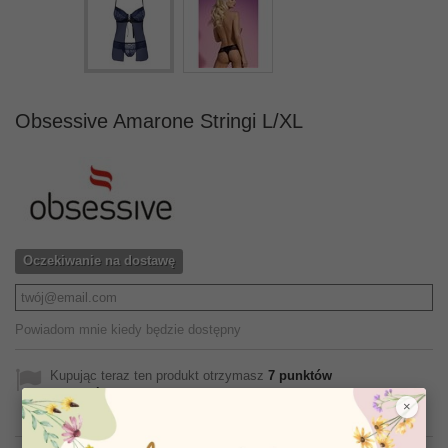
Obsessive Amarone Stringi L/XL
Oczekiwanie na dostawę
Powiadom mnie kiedy będzie dostępny
Kupując teraz ten produkt otrzymasz
7
punktów
lojalnościowych
. Za Twój aktualny koszyk dostaniesz
7
×
punktów
które mają wartość
0,70 zł
.