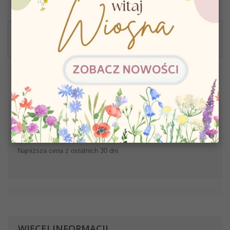
Napisz opinię
Drukuj
72,10 zł
Najniższa cena z ostatnich 30 dni
WIĘCEJ INFORMACJI