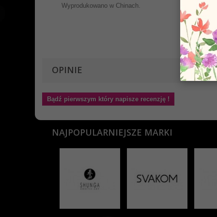
Wyprodukowano w Chinach.
OPINIE
Bądź pierwszym który napisze recenzję !
NAJPOPULARNIEJSZE MARKI