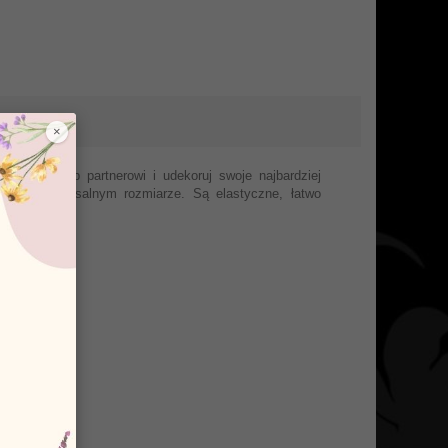
×
rtnerce lub partnerowi i udekoruj swoje najbardziej
dnym, uniwersalnym rozmiarze. Są elastyczne, łatwo