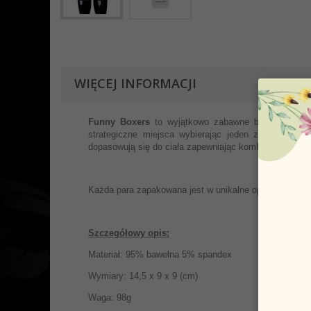
WIĘCEJ INFORMACJI
Funny Boxers
to wyjątkowo zabawne bokserki, zapro
strategiczne miejsca wybierając jeden z całej gam
dopasowują się do ciała zapewniając komfort podczas 
Każda para zapakowana jest w unikalne opakowanie w f
Szczegółowy opis:
Materiał: 95% bawełna 5% spandex
Wymiary: 14,5 x 9 x 9 (cm)
Waga: 98g