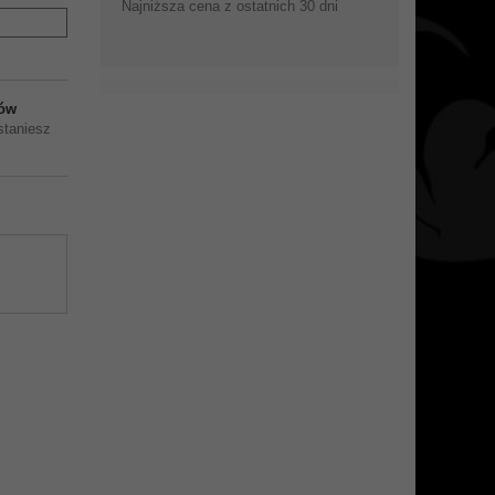
Najniższa cena z ostatnich 30 dni
ów
staniesz