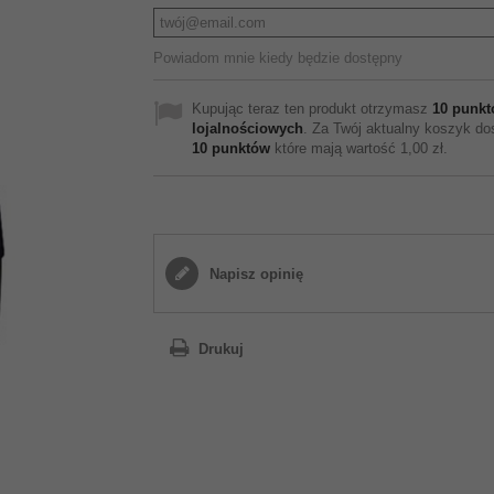
Powiadom mnie kiedy będzie dostępny
Kupując teraz ten produkt otrzymasz
10
punkt
lojalnościowych
. Za Twój aktualny koszyk do
10
punktów
które mają wartość
1,00 zł
.
Napisz opinię
Drukuj