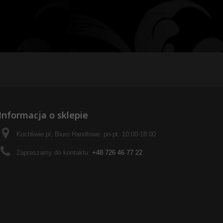
Informacja o sklepie
Kochliwie.pl, Biuro Handlowe: pn-pt. 10:00-18:00
Zapraszamy do kontaktu:
+48 726 46 77 22