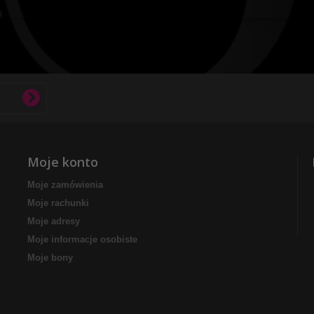
Moje konto
Moje zamówienia
Moje rachunki
Moje adresy
Moje informacje osobiste
Moje bony