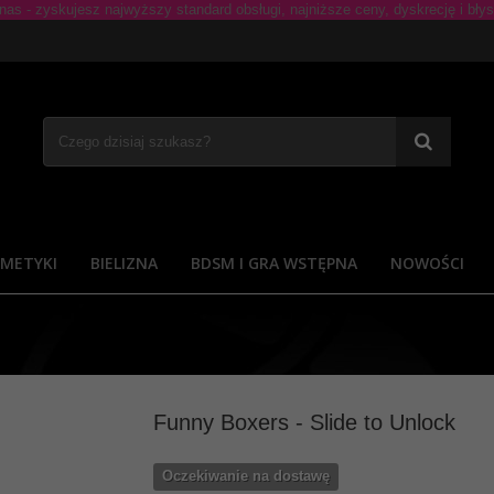
METYKI
BIELIZNA
BDSM I GRA WSTĘPNA
NOWOŚCI
Funny Boxers - Slide to Unlock
Oczekiwanie na dostawę