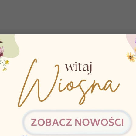
jektowane przez Shots Media w Holandii. Spraw wesołą niespodziankę pa
y niepowtarzalnych i przezabawnych wzorów. Bokserki dostępne są w je
noszenia.
ormie dużego kubka na kawę. Idealnie nadaje się na oryginalny prezent!