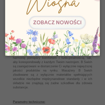
nieodwracalnego uszkodzenia materiału.
Pochodzący z Los Angeles w Kalifornii B Swish rozpoczął
swoją działalność w 2007r i szybko zdobył
rozpoznawalność lidera bieżących trendów w branży
artykułów erotycznych, zdobywając liczne i stale
powiększające się grono zadowolonych klientów w USA i
na całym globie, w tym m.in. w Japonii, Francji,
Niemczech, Afryce Południowej i oczywiście w Polsce.
Ich czarnym koniem są bardzo modne masażery osobiste
o nowoczesnym dizajnie i w rozsądnych cenach.
Produkty tej marki zostały zaprojektowane z troską o
harmonię pomiędzy komfortem i funkcjonalnością, tak,
aby korespondowały z każdym Twoim nastrojem. B Swish
są zaangażowani w dostarczenie Ci wyłącznie najwyższej
jakości produktów na rynku. Masażery B Swish
zbudowane są z wyłącznie materiałów spełniających
wszelkie niezbędne międzynarodowe standardy i w ich
składzie nie znajdują się żadne szkodliwe dla zdrowia
substancje.
Parametry techniczne: