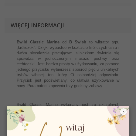
WIĘCEJ INFORMACJI
Bwild Classic Marine
od
B Swish
to wibrator typu
„króliczek”. Dzięki wypustce w kształcie króliczych uszu i
dwóm niezależnie pracującym silniczkom świetnie się
sprawdza w jednoczesnym masażu pochwy oraz
łechtaczki. Jest bardzo prosty w użytkowaniu, za pomocą
jednego przycisku wybierzesz spośród pięciu unikalnych
trybów wibracji ten, który Ci najbardziej odpowiada.
Przycisk jest podświetlany, co ułatwia użytkowanie w
nocy. Para baterii zapewnia trzy godziny zabawy.
Bwild Classic Marine wykonany jest ze szczelnych
materiałów i jest całkowicie wodoodporny, możesz go bez
×
obaw myć pod bieżącą wodą przy użyciu dobrego mydła
antybakteryjnego. Podczas zabawy proponujemy używać
wyłącznie lubrykantów na bazie wody, ponieważ inne, a w
szczególności te na bazie silikonu, mogą doprowadzić do