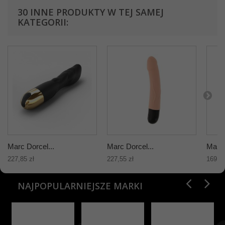
30 INNE PRODUKTY W TEJ SAMEJ
KATEGORII:
Marc Dorcel...
Marc Dorcel...
Marc 
227,85 zł
227,55 zł
169,42
NAJPOPULARNIEJSZE MARKI