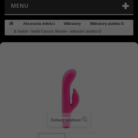
MENU
Akcesoria miłości
Wibratory
Wibratory punktu G
B Swish - bwild Classic Marine - wibrator punktu G
Zobacz większe